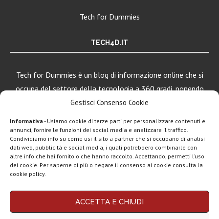
Tech for Dummies
TECH4D.IT
Tech for Dummies è un blog di informazione online che si
occupa del settore della tecnologia a 360 gradi, ponendo
una particolare attenzione al mondo Android, Apple e
Gestisci Consenso Cookie
Windows.
Informativa
- Usiamo cookie di terze parti per personalizzare contenuti e
annunci, fornire le funzioni dei social media e analizzare il traffico.
Condividiamo info su come usi il sito a partner che si occupano di analisi
LEGGI ANCHE
dati web, pubblicità e social media, i quali potrebbero combinarle con
altre info che hai fornito o che hanno raccolto. Accettando, permetti l’uso
Google lancia
dei cookie. Per saperne di più o negare il consenso ai cookie consulta la
Search Live con
cookie policy.
AI...
Chi siamo
Contatti
Disclaimer
Privacy policy
Rassegna stampa
ACCETTA E CHIUDI
Copyright © 2025 Tech4Dummies. Tutti i diritti riservati. Progettato e sviluppato da
tech: la settimana
Tech4D di Michele Ingelido
- P. IVA 04124050719
16...