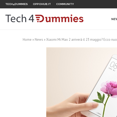
TECH4DUMMIES
OPPOHUB.IT
COMMUNITY
NE
Home
»
News
»
Xiaomi Mi Max 2 arriverà il 23 maggio? Ecco nu