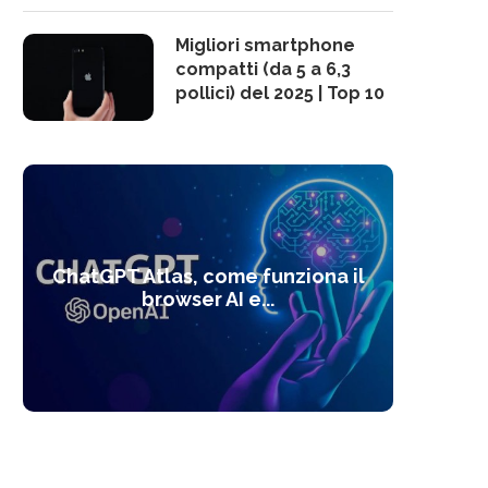
Migliori smartphone
compatti (da 5 a 6,3
pollici) del 2025 | Top 10
10 s
ChatGPT Atlas, come funziona il
Alcolo
Deep
Com
l’ot
browser AI e...
dal
com
f