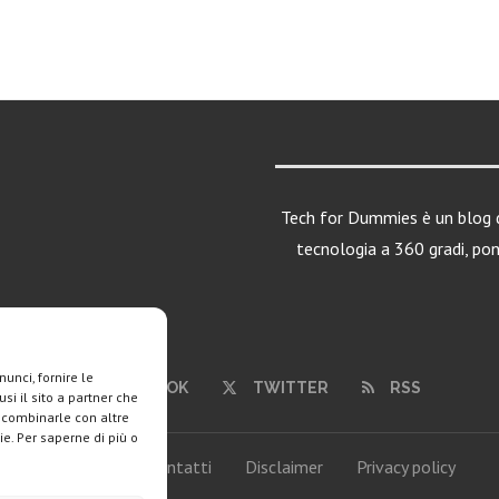
Tech for Dummies è un blog d
tecnologia a 360 gradi, po
unci, fornire le
FACEBOOK
TWITTER
RSS
si il sito a partner che
o combinarle con altre
ie. Per saperne di più o
Chi siamo
Contatti
Disclaimer
Privacy policy