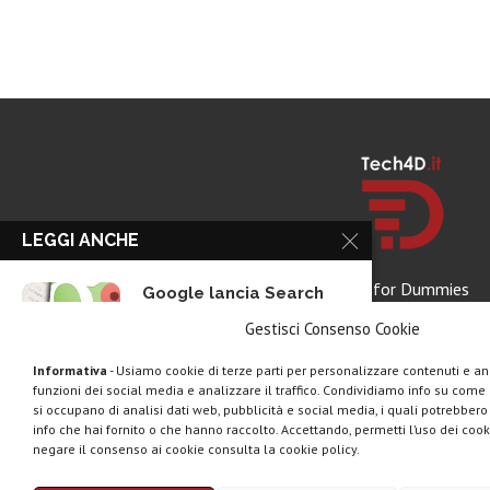
LEGGI ANCHE
Tech for Dummies
Google lancia Search
Live con AI...
Gestisci Consenso Cookie
Informativa
- Usiamo cookie di terze parti per personalizzare contenuti e ann
funzioni dei social media e analizzare il traffico. Condividiamo info su come u
Rassegna stampa tech:
si occupano di analisi dati web, pubblicità e social media, i quali potrebber
la settimana 16...
info che hai fornito o che hanno raccolto. Accettando, permetti l’uso dei cook
negare il consenso ai cookie consulta la cookie policy.