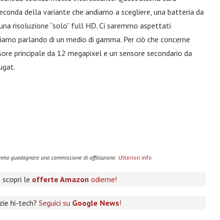
seconda della variante che andiamo a scegliere, una batteria da
una risoluzione “solo” full HD. Ci saremmo aspettati
tiamo parlando di un medio di gamma. Per ciò che concerne
ore principale da 12 megapixel e un sensore secondario da
ugat.
remmo guadagnare una commissione di affiliazione.
Ulteriori info
 scopri le
offerte Amazon
odierne!
izie hi-tech?
Seguici su
Google News
!