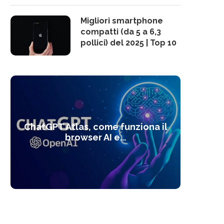
Migliori smartphone
compatti (da 5 a 6,3
pollici) del 2025 | Top 10
10 s
ChatGPT Atlas, come funziona il
Alcolo
Deep
Com
l’ot
browser AI e...
dal
com
f