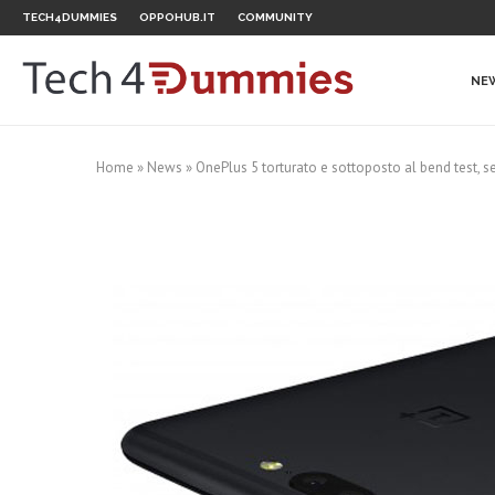
TECH4DUMMIES
OPPOHUB.IT
COMMUNITY
NE
Home
»
News
»
OnePlus 5 torturato e sottoposto al bend test, s