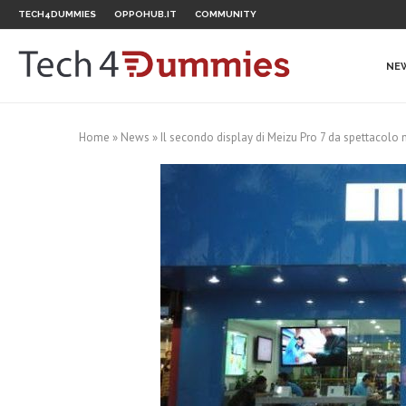
TECH4DUMMIES
OPPOHUB.IT
COMMUNITY
NE
Home
»
News
»
Il secondo display di Meizu Pro 7 da spettacolo 