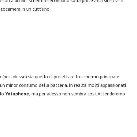
sorta di mini schermo secondario sulla parte alta sinistra. Il
fotocamera in un tutt’uno.
per adesso) sia quello di proiettare lo schermo principale
un minor consumo della batteria. In realtà molti appassionati
llo
Yotaphone,
ma per adesso non sembra così. Attenderemo