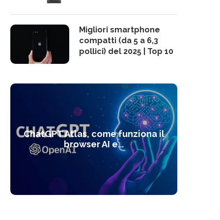
Migliori smartphone
compatti (da 5 a 6,3
pollici) del 2025 | Top 10
10 s
ChatGPT Atlas, come funziona il
Alcolo
Deep
Com
l’ot
browser AI e...
dal
com
f