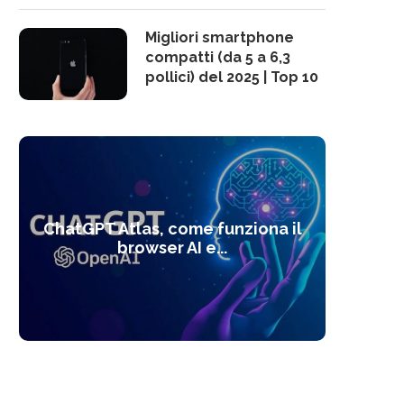
Migliori smartphone
compatti (da 5 a 6,3
pollici) del 2025 | Top 10
10 s
ChatGPT Atlas, come funziona il
Alcolo
Deep
Com
l’ot
browser AI e...
dal
com
f