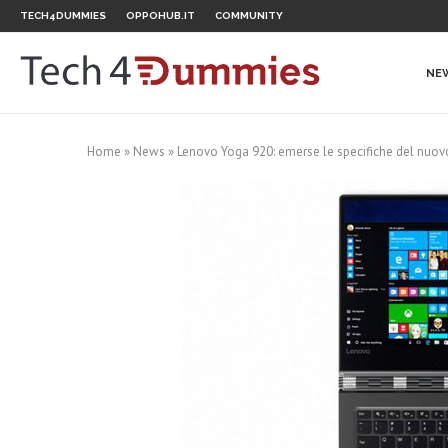
TECH4DUMMIES
OPPOHUB.IT
COMMUNITY
NE
Home
»
News
»
Lenovo Yoga 920: emerse le specifiche del nuovo