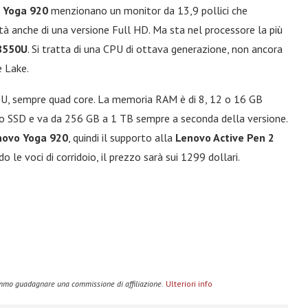
 Yoga 920
menzionano un monitor da 13,9 pollici che
tà anche di una versione Full HD. Ma sta nel processore la più
-8550U
. Si tratta di una CPU di ottava generazione, non ancora
e Lake.
250U, sempre quad core. La memoria RAM è di 8, 12 o 16 GB
ipo SSD e va da 256 GB a 1 TB sempre a seconda della versione.
novo Yoga 920
, quindi il supporto alla
Lenovo Active Pen 2
ndo le voci di corridoio, il prezzo sarà sui 1299 dollari.
remmo guadagnare una commissione di affiliazione.
Ulteriori info