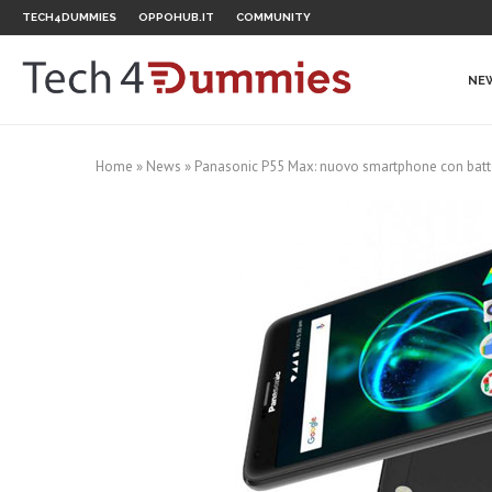
TECH4DUMMIES
OPPOHUB.IT
COMMUNITY
NE
Home
»
News
»
Panasonic P55 Max: nuovo smartphone con batte