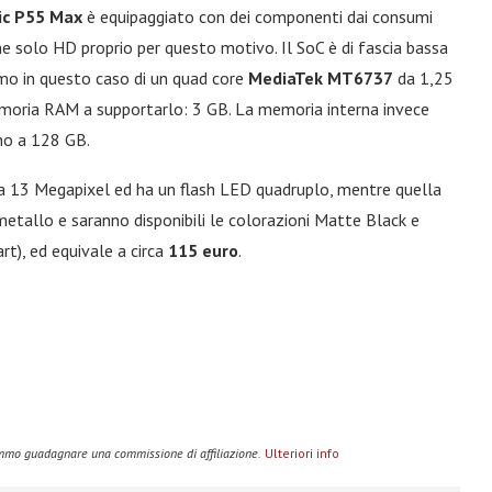
ic P55 Max
è equipaggiato con dei componenti dai consumi
ne solo HD proprio per questo motivo. Il SoC è di fascia bassa
mo in questo caso di un quad core
MediaTek MT6737
da 1,25
emoria RAM a supportarlo: 3 GB. La memoria interna invece
no a 128 GB.
a 13 Megapixel ed ha un flash LED quadruplo, mentre quella
metallo e saranno disponibili le colorazioni Matte Black e
art), ed equivale a circa
115 euro
.
remmo guadagnare una commissione di affiliazione.
Ulteriori info