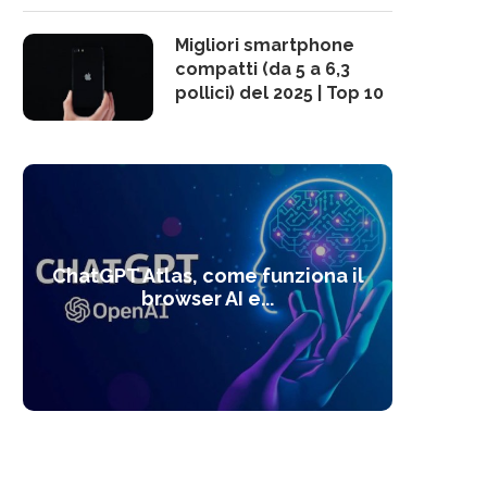
Migliori smartphone
compatti (da 5 a 6,3
pollici) del 2025 | Top 10
10 s
ChatGPT Atlas, come funziona il
Alcolo
Deep
Com
l’ot
browser AI e...
dal
com
f