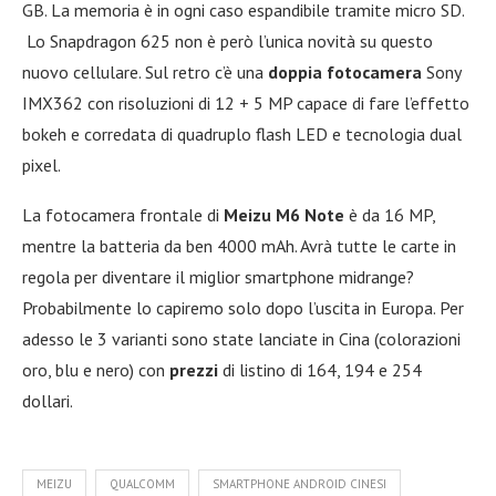
GB. La memoria è in ogni caso espandibile tramite micro SD.
Lo Snapdragon 625 non è però l’unica novità su questo
nuovo cellulare. Sul retro c’è una
doppia fotocamera
Sony
IMX362 con risoluzioni di 12 + 5 MP capace di fare l’effetto
bokeh e corredata di quadruplo flash LED e tecnologia dual
pixel.
La fotocamera frontale di
Meizu M6 Note
è da 16 MP,
mentre la batteria da ben 4000 mAh. Avrà tutte le carte in
regola per diventare il miglior smartphone midrange?
Probabilmente lo capiremo solo dopo l’uscita in Europa. Per
adesso le 3 varianti sono state lanciate in Cina (colorazioni
oro, blu e nero) con
prezzi
di listino di 164, 194 e 254
dollari.
MEIZU
QUALCOMM
SMARTPHONE ANDROID CINESI