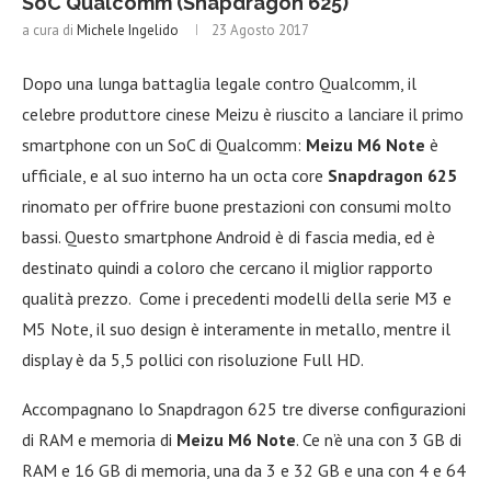
SoC Qualcomm (Snapdragon 625)
a cura di
Michele Ingelido
23 Agosto 2017
Dopo una lunga battaglia legale contro Qualcomm, il
celebre produttore cinese Meizu è riuscito a lanciare il primo
smartphone con un SoC di Qualcomm:
Meizu M6 Note
è
ufficiale, e al suo interno ha un octa core
Snapdragon 625
rinomato per offrire buone prestazioni con consumi molto
bassi. Questo smartphone Android è di fascia media, ed è
destinato quindi a coloro che cercano il miglior rapporto
qualità prezzo. Come i precedenti modelli della serie M3 e
M5 Note, il suo design è interamente in metallo, mentre il
display è da 5,5 pollici con risoluzione Full HD.
Accompagnano lo Snapdragon 625 tre diverse configurazioni
di RAM e memoria di
Meizu M6 Note
. Ce n’è una con 3 GB di
RAM e 16 GB di memoria, una da 3 e 32 GB e una con 4 e 64