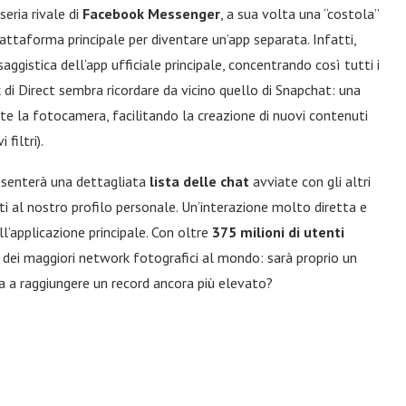
eria rivale di
Facebook Messenger
, a sua volta una “costola”
iattaforma principale per diventare un’app separata. Infatti,
saggistica dell’app ufficiale principale, concentrando così tutti i
k di Direct sembra ricordare da vicino quello di Snapchat: una
te la fotocamera, facilitando la creazione di nuovi contenuti
filtri).
resenterà una dettagliata
lista delle chat
avviate con gli altri
ti al nostro profilo personale. Un’interazione molto diretta e
l’applicazione principale. Con oltre
375 milioni di utenti
 dei maggiori network fotografici al mondo: sarà proprio un
la a raggiungere un record ancora più elevato?