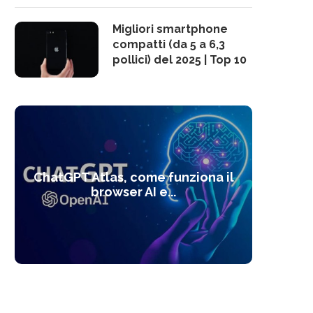
Migliori smartphone
compatti (da 5 a 6,3
pollici) del 2025 | Top 10
10 s
ChatGPT Atlas, come funziona il
Alcolo
Deep
Com
l’ot
browser AI e...
dal
com
f