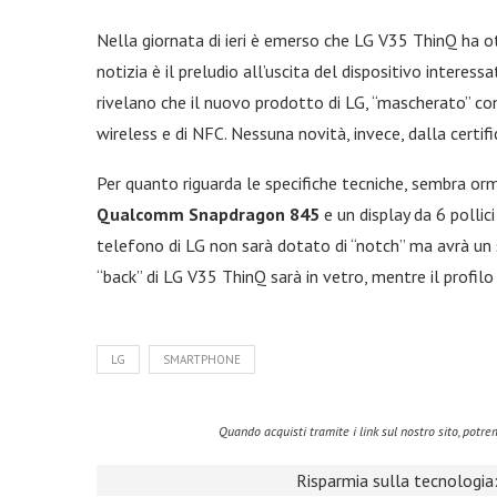
Nella giornata di ieri è emerso che LG V35 ThinQ ha 
notizia è il preludio all’uscita del dispositivo interes
rivelano che il nuovo prodotto di LG, “mascherato” con
wireless e di NFC. Nessuna novità, invece, dalla certifi
Per quanto riguarda le specifiche tecniche, sembra or
Qualcomm Snapdragon 845
e un display da 6 polli
telefono di LG non sarà dotato di “notch” ma avrà un s
“back” di LG V35 ThinQ sarà in vetro, mentre il profilo 
LG
SMARTPHONE
Quando acquisti tramite i link sul nostro sito, pot
Risparmia sulla tecnologia: