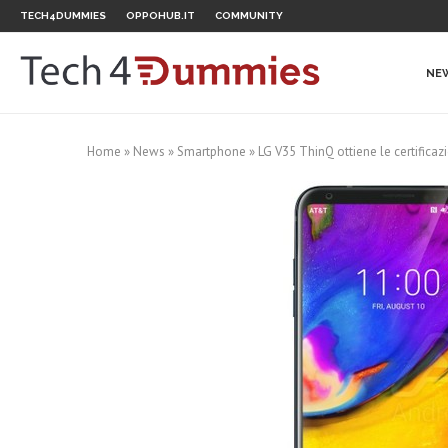
TECH4DUMMIES
OPPOHUB.IT
COMMUNITY
NE
Home
»
News
»
Smartphone
»
LG V35 ThinQ ottiene le certificaz