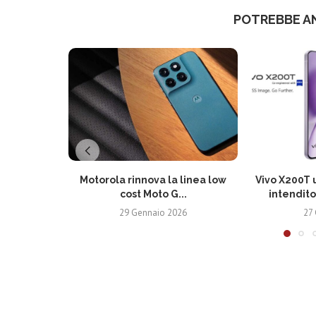
POTREBBE A
Motorola rinnova la linea low
Vivo X200T u
cost Moto G...
intendito
29 Gennaio 2026
27