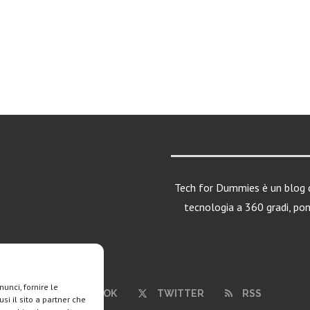
Tech for Dummies è un blog d
tecnologia a 360 gradi, po
unci, fornire le
FACEBOOK
TWITTER
RSS
si il sito a partner che