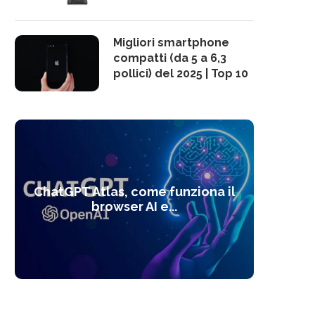
Migliori smartphone
compatti (da 5 a 6,3
pollici) del 2025 | Top 10
10 s
ChatGPT Atlas, come funziona il
Alcolo
Deep
Com
l’ot
browser AI e...
dal
com
f