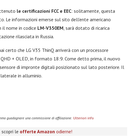
ottenuto
le certificazioni FCC e EEC
: solitamente, questa
sato. Le informazioni emerse sul sito dell’ente americano
 il nome in codice
LM-V350EM
, sarà dotato di ricarica
cazione rilasciata in Russia.
mai certo che LG V35 ThinQ arriverà con un processore
ci QHD + OLED, in formato 18:9. Come detto prima, il nuovo
ensore di impronte digitali posizionato sul lato posteriore. Il
laterale in alluminio.
remmo guadagnare una commissione di affiliazione.
Ulteriori info
 scopri le
offerte Amazon
odierne!