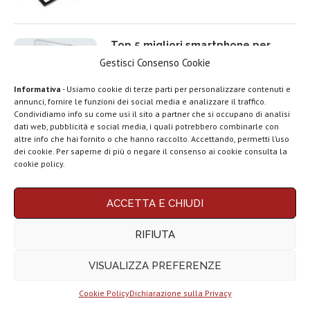
Top 5 migliori smartphone per
rapporto qualità prezzo del 2025
Gestisci Consenso Cookie
Informativa
- Usiamo cookie di terze parti per personalizzare contenuti e
annunci, fornire le funzioni dei social media e analizzare il traffico.
Condividiamo info su come usi il sito a partner che si occupano di analisi
dati web, pubblicità e social media, i quali potrebbero combinarle con
Top 5 migliori TV Box Android e
LEGGI ANCHE
altre info che hai fornito o che hanno raccolto. Accettando, permetti l’uso
Google TV del 2025
dei cookie. Per saperne di più o negare il consenso ai cookie consulta la
Motorola rinnova
cookie policy.
la linea low cost...
ACCETTA E CHIUDI
Vivo X200T
Migliori smartphone compatti (da
ufficiale: flagship
5 a 6,3 pollici) del 2025 | Top 10
RIFIUTA
per intenditori...
VISUALIZZA PREFERENZE
NexPhone è il
primo
smartphone con...
Cookie Policy
Dichiarazione sulla Privacy