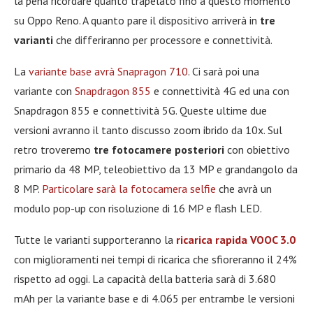
la pena ricordare quanto trapelato fino a questo momento
su Oppo Reno. A quanto pare il dispositivo arriverà in
tre
varianti
che differiranno per processore e connettività.
La
variante base avrà Snapragon 710
. Ci sarà poi una
variante con
Snapdragon 855
e connettività 4G ed una con
Snapdragon 855 e connettività 5G. Queste ultime due
versioni avranno il tanto discusso zoom ibrido da 10x. Sul
retro troveremo
tre fotocamere posteriori
con obiettivo
primario da 48 MP, teleobiettivo da 13 MP e grandangolo da
8 MP.
Particolare sarà la fotocamera selfie
che avrà un
modulo pop-up con risoluzione di 16 MP e flash LED.
Tutte le varianti supporteranno la
ricarica rapida VOOC 3.0
con miglioramenti nei tempi di ricarica che sfioreranno il 24%
rispetto ad oggi. La capacità della batteria sarà di 3.680
mAh per la variante base e di 4.065 per entrambe le versioni