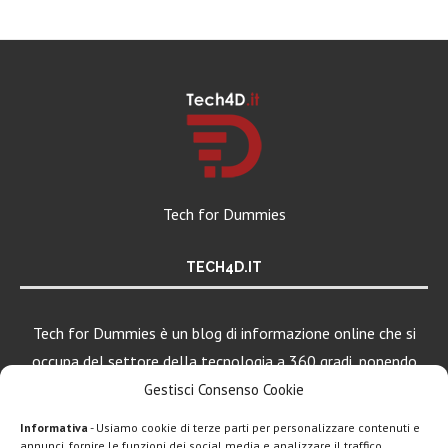
Tech for Dummies
TECH4D.IT
Tech for Dummies è un blog di informazione online che si
occupa del settore della tecnologia a 360 gradi, ponendo
una particolare attenzione al mondo Android, Apple e
Gestisci Consenso Cookie
Windows.
Informativa
- Usiamo cookie di terze parti per personalizzare contenuti e
annunci, fornire le funzioni dei social media e analizzare il traffico.