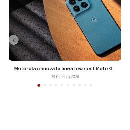
Motorola rinnova la linea low cost Moto G...
V
29 Gennaio 2026