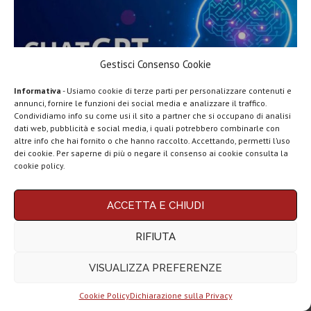
ChatGPT Atlas, come funziona il
Gestisci Consenso Cookie
browser AI e...
Informativa
- Usiamo cookie di terze parti per personalizzare contenuti e
annunci, fornire le funzioni dei social media e analizzare il traffico.
Condividiamo info su come usi il sito a partner che si occupano di analisi
dati web, pubblicità e social media, i quali potrebbero combinarle con
LEGGI ANCHE
altre info che hai fornito o che hanno raccolto. Accettando, permetti l’uso
dei cookie. Per saperne di più o negare il consenso ai cookie consulta la
Top 5 migliori
cookie policy.
smartphone per
rapporto...
ACCETTA E CHIUDI
Top 5 migliori
conti correnti
RIFIUTA
online...
VISUALIZZA PREFERENZE
Top 10 migliori
smartphone per
aggiornamenti...
Cookie Policy
Dichiarazione sulla Privacy