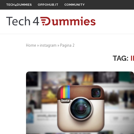
TECH4DUMMIES
OPPOHUB.IT
COMMUNITY
Home
»
instagram
»
Pagina 2
TAG: