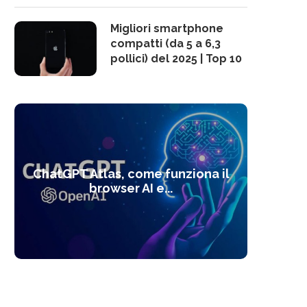
Migliori smartphone
compatti (da 5 a 6,3
pollici) del 2025 | Top 10
10 s
ChatGPT Atlas, come funziona il
Alcolo
Deep
Com
l’ot
browser AI e...
dal
com
f