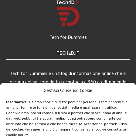
Tech for Dummies
TECH4D.IT
Tech for Dummies è un blog di informazione online che si
occupa del settore della tecnologia a 360 gradi, ponendo
una particolare attenzione al mondo Android, Apple e
Gestisci Consenso Cookie
Windows.
Informativa
- Usiamo cookie di terze parti per personalizzare contenuti e
annunci, fornire le funzioni dei social media e analizzare il traffico.
Condividiamo info su come usi il sito a partner che si occupano di analisi
dati web, pubblicità e social media, i quali potrebbero combinarle con
altre info che hai fornito o che hanno raccolto. Accettando, permetti l’uso
dei cookie. Per saperne di più o negare il consenso ai cookie consulta la
cookie policy.