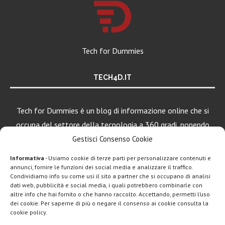
Tech for Dummies
TECH4D.IT
Tech for Dummies è un blog di informazione online che si
occupa del settore della tecnologia a 360 gradi, ponendo
una particolare attenzione al mondo Android, Apple e
Gestisci Consenso Cookie
Windows.
Informativa
- Usiamo cookie di terze parti per personalizzare contenuti e
annunci, fornire le funzioni dei social media e analizzare il traffico.
Condividiamo info su come usi il sito a partner che si occupano di analisi
dati web, pubblicità e social media, i quali potrebbero combinarle con
altre info che hai fornito o che hanno raccolto. Accettando, permetti l’uso
dei cookie. Per saperne di più o negare il consenso ai cookie consulta la
cookie policy.