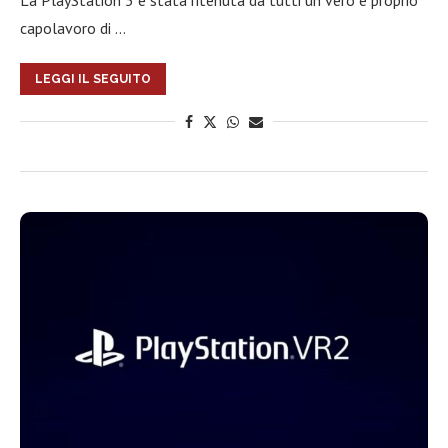
La PlayStation 5 è stata ritenuta da tutti un vero e proprio
capolavoro di …
LEGGI IL SEGUITO