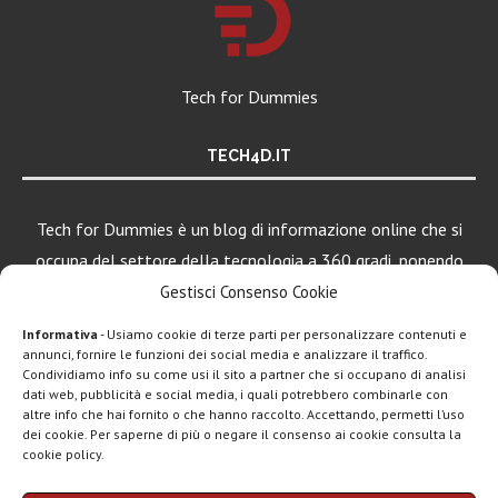
Tech for Dummies
TECH4D.IT
Tech for Dummies è un blog di informazione online che si
occupa del settore della tecnologia a 360 gradi, ponendo
una particolare attenzione al mondo Android, Apple e
Gestisci Consenso Cookie
Windows.
Informativa
- Usiamo cookie di terze parti per personalizzare contenuti e
annunci, fornire le funzioni dei social media e analizzare il traffico.
Condividiamo info su come usi il sito a partner che si occupano di analisi
dati web, pubblicità e social media, i quali potrebbero combinarle con
altre info che hai fornito o che hanno raccolto. Accettando, permetti l’uso
dei cookie. Per saperne di più o negare il consenso ai cookie consulta la
cookie policy.
Chi siamo
Contatti
Disclaimer
Privacy policy