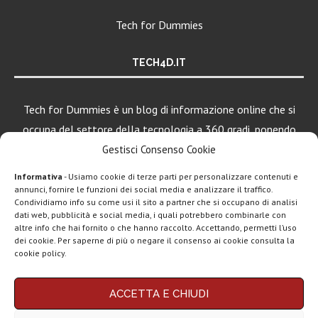
Tech for Dummies
TECH4D.IT
Tech for Dummies è un blog di informazione online che si
occupa del settore della tecnologia a 360 gradi, ponendo
una particolare attenzione al mondo Android, Apple e
Gestisci Consenso Cookie
Windows.
Informativa
- Usiamo cookie di terze parti per personalizzare contenuti e
annunci, fornire le funzioni dei social media e analizzare il traffico.
Condividiamo info su come usi il sito a partner che si occupano di analisi
LEGGI ANCHE
dati web, pubblicità e social media, i quali potrebbero combinarle con
altre info che hai fornito o che hanno raccolto. Accettando, permetti l’uso
Google lancia
dei cookie. Per saperne di più o negare il consenso ai cookie consulta la
Search Live con
cookie policy.
AI...
Chi siamo
Contatti
Disclaimer
Privacy policy
Rassegna stampa
ACCETTA E CHIUDI
tech: la settimana
Copyright © 2025 Tech4Dummies. Tutti i diritti riservati. Progettato e sviluppato da
Tech4D di Michele Ingelido
- P. IVA 04124050719
16...