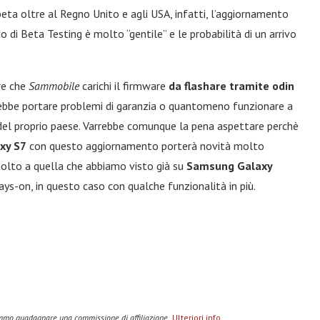
beta oltre al Regno Unito e agli USA, infatti, l’aggiornamento
io di Beta Testing è molto “gentile” e le probabilità di un arrivo
re che
Sammobile
carichi il firmware
da flashare tramite odin
rebbe portare problemi di garanzia o quantomeno funzionare a
 del proprio paese. Varrebbe comunque la pena aspettare perchè
xy S7
con questo aggiornamento porterà novità molto
molto a quella che abbiamo visto già su
Samsung Galaxy
ys-on, in questo caso con qualche funzionalità in più.
remmo guadagnare una commissione di affiliazione.
Ulteriori info