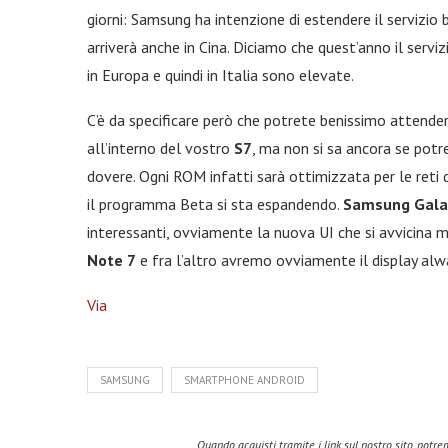
giorni: Samsung ha intenzione di estendere il servizio 
arriverà anche in Cina. Diciamo che quest’anno il serviz
in Europa e quindi in Italia sono elevate.
C’è da specificare però che potrete benissimo attende
all’interno del vostro
S7
, ma non si sa ancora se pot
dovere. Ogni ROM infatti sarà ottimizzata per le reti
il programma Beta si sta espandendo.
Samsung Gala
interessanti, ovviamente la nuova UI che si avvicina 
Note 7
e fra l’altro avremo ovviamente il display alwa
Via
SAMSUNG
SMARTPHONE ANDROID
Quando acquisti tramite i link sul nostro sito, pot