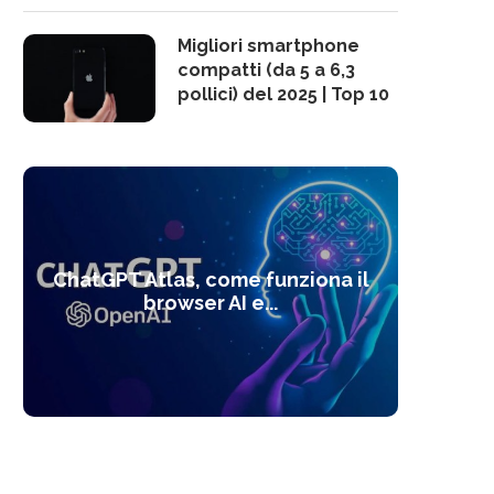
Migliori smartphone
compatti (da 5 a 6,3
pollici) del 2025 | Top 10
10 s
ChatGPT Atlas, come funziona il
Alcolo
Deep
Com
l’ot
browser AI e...
dal
com
f