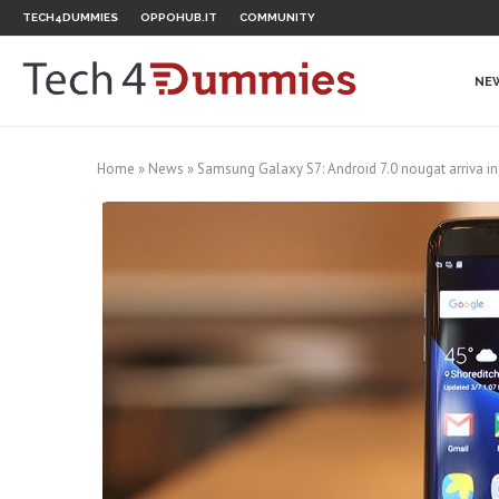
TECH4DUMMIES
OPPOHUB.IT
COMMUNITY
NE
Home
»
News
»
Samsung Galaxy S7: Android 7.0 nougat arriva in