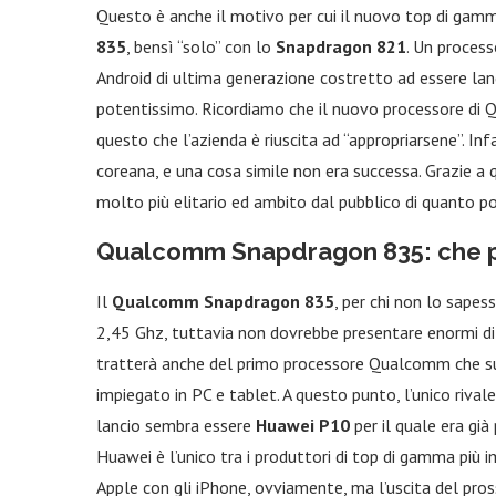
Questo è anche il motivo per cui il nuovo top di ga
835
, bensì “solo” con lo
Snapdragon 821
. Un proces
Android di ultima generazione costretto ad essere l
potentissimo. Ricordiamo che il nuovo processore d
questo che l’azienda è riuscita ad “appropriarsene”. I
coreana, e una cosa simile non era successa. Grazie 
molto più elitario ed ambito dal pubblico di quanto p
Qualcomm Snapdragon 835: che 
Il
Qualcomm Snapdragon 835
, per chi non lo sape
2,45 Ghz, tuttavia non dovrebbe presentare enormi di
tratterà anche del primo processore Qualcomm che su
impiegato in PC e tablet. A questo punto, l’unico riva
lancio sembra essere
Huawei P10
per il quale era già
Huawei è l’unico tra i produttori di top di gamma più 
Apple con gli iPhone, ovviamente, ma l’uscita del pro