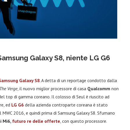
Samsung Galaxy S8, niente LG G6
Samsung Galaxy S8
. A detta di un reportage condotto dalla
The Verge
, il nuovo miglior processore di casa
Qualcomm
non
el top di gamma coreano. Il colosso di Seul è riuscito ad
re, ed
LG G6
della azienda controparte coreana è stato
 al MWC 2016, e quindi prima di Samsung Galaxy S8. Sfumano
i Mi6,
futuro re delle offerte
, con questo processore.