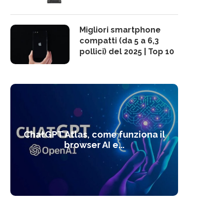
Migliori smartphone
compatti (da 5 a 6,3
pollici) del 2025 | Top 10
10 s
ChatGPT Atlas, come funziona il
Alcolo
Deep
Com
l’ot
browser AI e...
dal
com
f