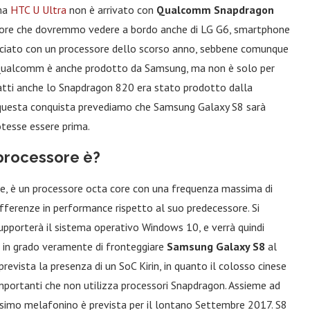
mma
HTC U Ultra
non è arrivato con
Qualcomm Snapdragon
sore che dovremmo vedere a bordo anche di LG G6, smartphone
anciato con un processore dello scorso anno, sebbene comunque
i Qualcomm è anche prodotto da Samsung, ma non è solo per
nfatti anche lo Snapdragon 820 era stato prodotto dalla
a questa conquista prevediamo che Samsung Galaxy S8 sarà
otesse essere prima.
processore è?
sse, è un processore octa core con una frequenza massima di
fferenze in performance rispetto al suo predecessore. Si
pporterà il sistema operativo Windows 10, e verrà quindi
le in grado veramente di fronteggiare
Samsung Galaxy S8
al
 prevista la presenza di un SoC Kirin, in quanto il colosso cinese
importanti che non utilizza processori Snapdragon. Assieme ad
ssimo melafonino è prevista per il lontano Settembre 2017. S8