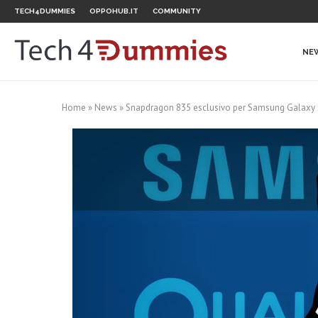
TECH4DUMMIES
OPPOHUB.IT
COMMUNITY
NE
Home
»
News
»
Snapdragon 835 esclusivo per Samsung Galaxy S