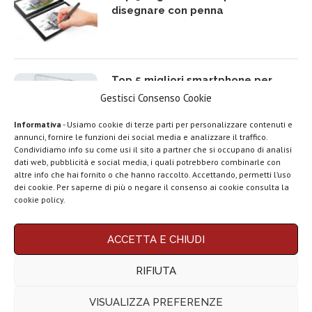
disegnare con penna
Top 5 migliori smartphone per
rapporto qualità prezzo del 2025
Gestisci Consenso Cookie
Informativa
- Usiamo cookie di terze parti per personalizzare contenuti e
annunci, fornire le funzioni dei social media e analizzare il traffico.
Condividiamo info su come usi il sito a partner che si occupano di analisi
LEGGI ANCHE
dati web, pubblicità e social media, i quali potrebbero combinarle con
Top 5 migliori TV Box Android e
altre info che hai fornito o che hanno raccolto. Accettando, permetti l’uso
Google TV del 2025
Google lancia
dei cookie. Per saperne di più o negare il consenso ai cookie consulta la
Search Live con
cookie policy.
AI...
Rassegna stampa
ACCETTA E CHIUDI
tech: la settimana
Migliori smartphone compatti (da
16...
5 a 6,3 pollici) del 2025 | Top 10
RIFIUTA
Telegram
VISUALIZZA PREFERENZE
Business e la