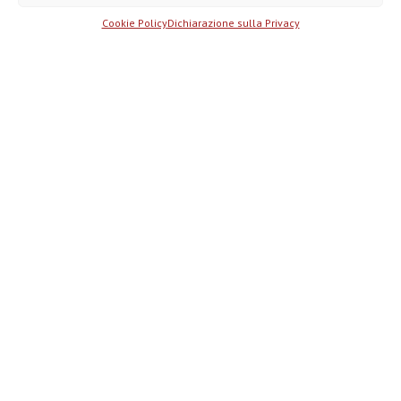
monetizzazione
dei...
Cookie Policy
Dichiarazione sulla Privacy
ChatGPT Atlas, come funziona il
browser AI e...