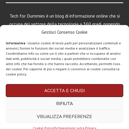
Tech for Dummies è un blog di informazione online che si
occupa del settore della tecnologia a 360 gradi, ponendo
una particolare attenzione al mondo Android, Apple e
Gestisci Consenso Cookie
Windows.
Informativa
- Usiamo cookie di terze parti per personalizzare contenuti e
annunci, fornire le funzioni dei social media e analizzare il traffico.
Condividiamo info su come usi il sito a partner che si occupano di analisi
LEGGI ANCHE
dati web, pubblicità e social media, i quali potrebbero combinarle con
altre info che hai fornito o che hanno raccolto. Accettando, permetti l’uso
Google lancia
dei cookie. Per saperne di più o negare il consenso ai cookie consulta la
Search Live con
cookie policy.
AI...
Chi siamo
Contatti
Disclaimer
Privacy policy
Rassegna stampa
ACCETTA E CHIUDI
tech: la settimana
Copyright © 2025 Tech4Dummies. Tutti i diritti riservati. Progettato e sviluppato da
Tech4D di Michele Ingelido
- P. IVA 04124050719
16...
RIFIUTA
Questo blog non rappresenta una testata giornalistica in quanto viene aggiornato
senza alcuna periodicità. Non può pertanto considerarsi un prodotto editoriale ai
Telegram
sensi della legge n° 62 del 7.03.2001. Tech4Dummies partecipa al Programma
VISUALIZZA PREFERENZE
Affiliazione Amazon EU, un programma che eroga ai siti una commissione
Business e la
pubblicitaria in cambio di pubblicità e link al sito Amazon.it. In veste di affiliato
monetizzazione
Tech4Dummies riceve un guadagno dagli acquisti idonei.
dei...
Cookie Policy
Dichiarazione sulla Privacy