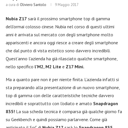
a cura di
Oliviero Santolo
9 Maggio 2017
Nubia Z17
sarà il prossimo smartphone top di gamma
dell’ormai colosso cinese. Nubia nel corso di questi ultimi
anni è arrivata sul mercato con degli smartphone molto
appariscenti e ancora oggi riesce a creare degli smartphone
che dal punto di vista estetico sono davvero incredibili.
Quest’anno l’azienda ha già rilasciato qualche smartphone,
nello specifico
l’M2, M2 Lite
e
Z17 Mini.
Ma a quanto pare non è per niente finita. L’azienda infatti si
sta preparando alla presentazione di un nuovo smartphone,
top di gamma con delle caratteristiche tecniche davvero
incredibili e soprattutto con l’odiato e amato
Snapdragon
835!
La sua scheda tecnica è comparsa già qualche giorno fa
su Geekbench e quindi possiamo parlarvene. Come già
anticipato il SoC di
Nubia Z17
sarà lo
Snapdragon 835,