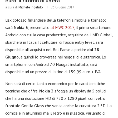
euro: il ritorno di un’era
a cura di
Michele Ingelido
23 Giugno 2017
L’ex colosso finlandese della telefonia mobile è tornato:
sarà
Nokia 3
, presentato
al MWC 2017
, il primo smartphone
Android con cui la casa produttrice, acquisita da HMD Global,
sbarcherà in Italia. Il cellulare, di fascia entry level, sarà
disponibile all’acquisto nel Bel Paese a partire
dal 28
Giugno
, e quindi lo troverete nei negozi di elettronica. Lo
smartphone, con Android 7.0 Nougat installato, sarà
disponibile ad un prezzo di listino di 159,99 euro + IVA.
Non sarà di certo tanto economico per le caratteristiche
tecniche che offre.
Nokia 3
sfoggia un display da 5 pollici
che ha una risoluzione HD di 720 x 1280 pixel, con vetro
frontale Gorilla Glass che vanta anche la curvatura 2.5D. La
cornice è in alluminio ma il retro è in plastica. Parlando di