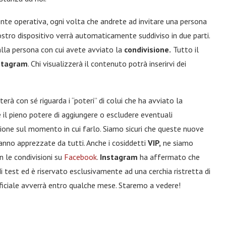
nte operativa, ogni volta che andrete ad invitare una persona
 vostro dispositivo verrà automaticamente suddiviso in due parti.
alla persona con cui avete avviato la
condivisione.
Tutto il
stagram
. Chi visualizzerà il contenuto potrà inserirvi dei
rà con sé riguarda i “poteri” di colui che ha avviato la
te il pieno potere di aggiungere o escludere eventuali
zione sul momento in cui farlo. Siamo sicuri che queste nuove
anno apprezzate da tutti. Anche i cosiddetti
VIP,
ne siamo
n le condivisioni su
Facebook
.
Instagram
ha affermato che
test ed è riservato esclusivamente ad una cerchia ristretta di
ufficiale avverrà entro qualche mese. Staremo a vedere!