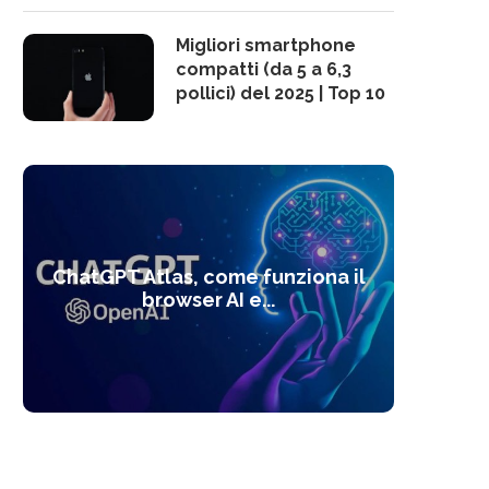
Migliori smartphone
compatti (da 5 a 6,3
pollici) del 2025 | Top 10
10 s
ChatGPT Atlas, come funziona il
Alcolo
Deep
Com
l’ot
browser AI e...
dal
com
f