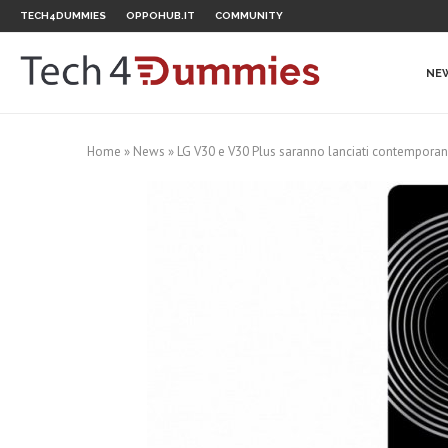
TECH4DUMMIES
OPPOHUB.IT
COMMUNITY
NE
Home
»
News
»
LG V30 e V30 Plus saranno lanciati contempora