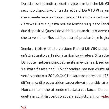
Da ultimissime indiscrezioni, invece, sembra che
LG V
secondo dispositivo. Si tratterebbe di
LG V30 Plus
, u
che si verificherà un doppio lancio? Quel che è certo è
ETNews
. Oltre a questa notizia bomba su questo lanc
due dispositivi. Questi dovrebbero innanzitutto ave
che la versione Plus sarà quella più prestante, è log
Sembra, inoltre, che la versione Plus di
LG V30
si dist
un’altrettanto perfezionata ricarica wireless. Si tratt
LG vuole mettere principalmente in evidenza. E per qu
sia stata fissata per il 15 settembre, ma non esiste a
verrà venduto a
700 dollari
. Ne saranno necessari 175 
differenza di prezzo abbastanza elevata considerato ch
Non ci rimane che attendere la data del lancio. Da qui
quella in cui il dispositivo appare addirittura in un
vide
Via