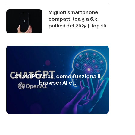
Migliori smartphone
compatti (da 5 a 6,3
pollici) del 2025 | Top 10
10 s
ChatGPT Atlas, come funziona il
Alcolo
Deep
Com
l’ot
browser AI e...
dal
com
f