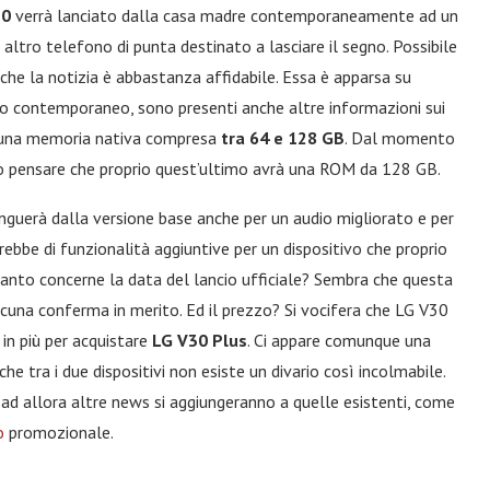
30
verrà lanciato dalla casa madre contemporaneamente ad un
n altro telefono di punta destinato a lasciare il segno. Possibile
 che la notizia è abbastanza affidabile. Essa è apparsa su
io contemporaneo, sono presenti anche altre informazioni sui
re una memoria nativa compresa
tra 64 e 128 GB
. Dal momento
ico pensare che proprio quest’ultimo avrà una ROM da 128 GB.
inguerà dalla versione base anche per un audio migliorato e per
erebbe di funzionalità aggiuntive per un dispositivo che proprio
anto concerne la data del lancio ufficiale? Sembra che questa
lcuna conferma in merito. Ed il prezzo? Si vocifera che LG V30
in più per acquistare
LG V30 Plus
. Ci appare comunque una
e tra i due dispositivi non esiste un divario così incolmabile.
 ad allora altre news si aggiungeranno a quelle esistenti, come
o
promozionale.