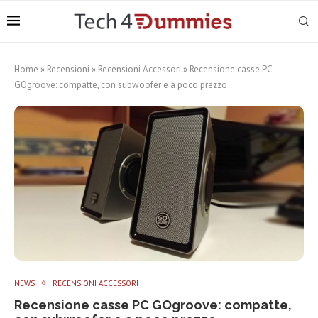
Home
»
Recensioni
»
Recensioni Accessori
»
Recensione casse PC
GOgroove: compatte, con subwoofer e a poco prezzo
NEWS
RECENSIONI ACCESSORI
Recensione casse PC GOgroove: compatte,