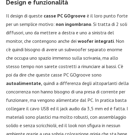
Design e funzionalità
Il design di queste
casse PC GOgroove
è il loro punto forte
per un semplice motivo:
non ingombrano
. Si tratta di 2 soli
diffusori, uno da mettere a destra e uno a sinistra del
monitor, che contengono anche dei
woofer integrati
. Non
c’è quindi bisogno di avere un subwoofer separato enorme
che occupa uno spazio immenso sulla scrivania, ma allo
stesso tempo non sarete costretti a rinunciare ai bassi. C’è
poi da dire che queste casse PC GOgroove sono
autoalimentate,
quindi a differenza degli altoparlanti della
concorrenza non hanno bisogno di una presa di corrente per
funzionare, ma vengono alimentate dal PC. In pratica basta
collegare il cavo USB ed il jack audio da 3,5 mm ed è fatta. I
materiali sono plastici ma molto robusti, con assemblaggio
solido e senza scricchiolii, ed il look non sfigura in nessun
ambiente grazie a una sobria colorazione grigia che sta bene