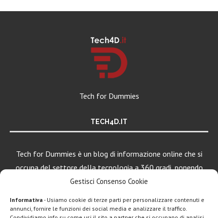
Tech for Dummies
TECH4D.IT
Tech for Dummies è un blog di informazione online che si
occupa del settore della tecnologia a 360 gradi, ponendo
una particolare attenzione al mondo Android, Apple e
Gestisci Consenso Cookie
Windows.
Informativa
- Usiamo cookie di terze parti per personalizzare contenuti e
annunci, fornire le funzioni dei social media e analizzare il traffico.
Condividiamo info su come usi il sito a partner che si occupano di analisi