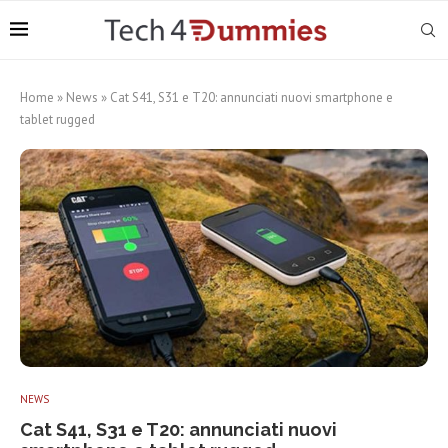
Home
»
News
»
Cat S41, S31 e T20: annunciati nuovi smartphone e
tablet rugged
NEWS
Cat S41, S31 e T20: annunciati nuovi