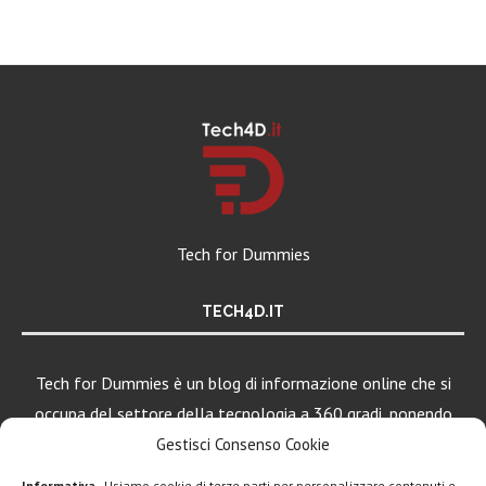
Tech for Dummies
TECH4D.IT
Tech for Dummies è un blog di informazione online che si
occupa del settore della tecnologia a 360 gradi, ponendo
una particolare attenzione al mondo Android, Apple e
Gestisci Consenso Cookie
Windows.
Informativa
- Usiamo cookie di terze parti per personalizzare contenuti e