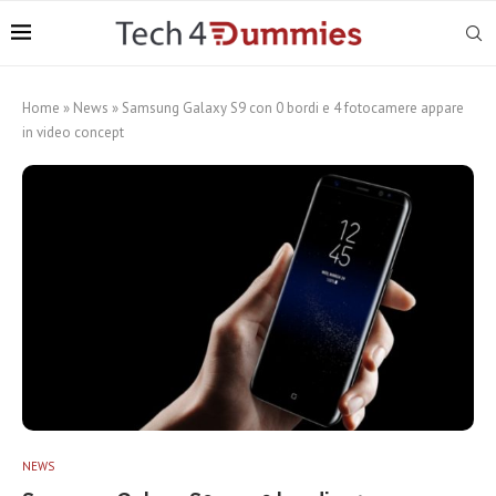
Home
»
News
»
Samsung Galaxy S9 con 0 bordi e 4 fotocamere appare
in video concept
NEWS