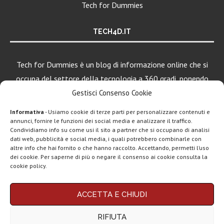
Tech for Dummies
TECH4D.IT
Tech for Dummies è un blog di informazione online che si
occupa del settore della tecnologia a 360 gradi, ponendo
una particolare attenzione al mondo Android, Apple e
Gestisci Consenso Cookie
Windows.
Informativa
- Usiamo cookie di terze parti per personalizzare contenuti e
annunci, fornire le funzioni dei social media e analizzare il traffico.
Condividiamo info su come usi il sito a partner che si occupano di analisi
LEGGI ANCHE
dati web, pubblicità e social media, i quali potrebbero combinarle con
altre info che hai fornito o che hanno raccolto. Accettando, permetti l’uso
Google lancia
dei cookie. Per saperne di più o negare il consenso ai cookie consulta la
Search Live con
cookie policy.
AI...
Chi siamo
Contatti
Disclaimer
Privacy policy
Rassegna stampa
ACCETTA E CHIUDI
Copyright © 2025 Tech4Dummies. Tutti i diritti riservati. Progettato e sviluppato da
tech: la settimana
Tech4D di Michele Ingelido
- P. IVA 04124050719
16...
RIFIUTA
Questo blog non rappresenta una testata giornalistica in quanto viene aggiornato