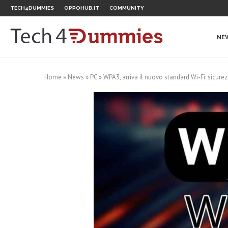
TECH4DUMMIES
OPPOHUB.IT
COMMUNITY
NE
Home
»
News
»
PC
»
WPA3, arriva il nuovo standard Wi-Fi: sicur