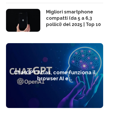
Migliori smartphone
compatti (da 5 a 6,3
pollici) del 2025 | Top 10
10 s
ChatGPT Atlas, come funziona il
Alcolo
Deep
Com
l’ot
browser AI e...
dal
com
f