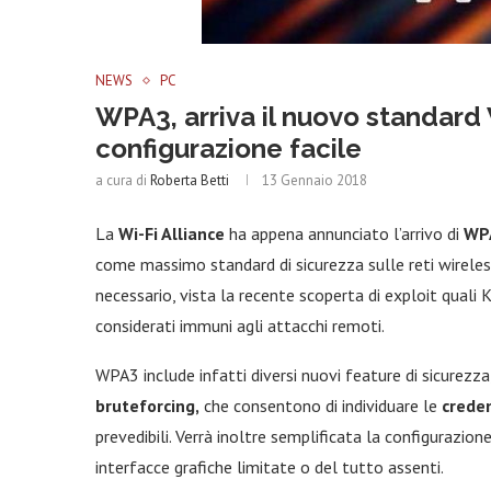
NEWS
PC
WPA3, arriva il nuovo standard
configurazione facile
a cura di
Roberta Betti
13 Gennaio 2018
La
Wi-Fi Alliance
ha appena annunciato l’arrivo di
WP
come massimo standard di sicurezza sulle reti wirele
necessario, vista la recente scoperta di exploit quali 
considerati immuni agli attacchi remoti.
WPA3 include infatti diversi nuovi feature di sicurezza,
bruteforcing,
che consentono di individuare le
creden
prevedibili. Verrà inoltre semplificata la configurazion
interfacce grafiche limitate o del tutto assenti.