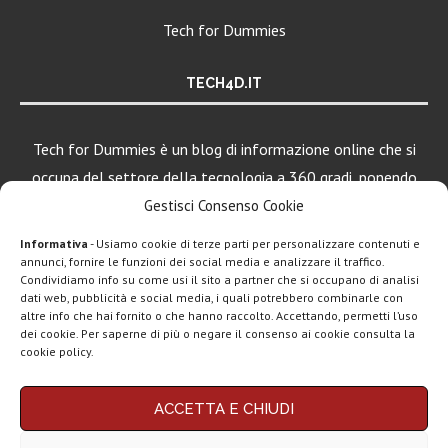
Tech for Dummies
TECH4D.IT
Tech for Dummies è un blog di informazione online che si
occupa del settore della tecnologia a 360 gradi, ponendo
una particolare attenzione al mondo Android, Apple e
Gestisci Consenso Cookie
Windows.
Informativa
- Usiamo cookie di terze parti per personalizzare contenuti e
annunci, fornire le funzioni dei social media e analizzare il traffico.
Condividiamo info su come usi il sito a partner che si occupano di analisi
dati web, pubblicità e social media, i quali potrebbero combinarle con
LEGGI ANCHE
altre info che hai fornito o che hanno raccolto. Accettando, permetti l’uso
dei cookie. Per saperne di più o negare il consenso ai cookie consulta la
iPad Pro, MacBook
cookie policy.
Pro e Vision...
Chi siamo
Contatti
Disclaimer
Privacy policy
ACCETTA E CHIUDI
Copyright © 2025 Tech4Dummies. Tutti i diritti riservati. Progettato e sviluppato da
Energizer lancia i
Tech4D di Michele Ingelido
- P. IVA 04124050719
laptop con la...