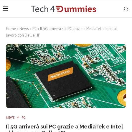
Home
»
News
»
PC
»
Il 5G arriverà sui PC grazie a MediaTek e Intel al
lavoro con Dell e HP
NEWS
PC
Il 5G arriverà sui PC grazie a MediaTek e Intel