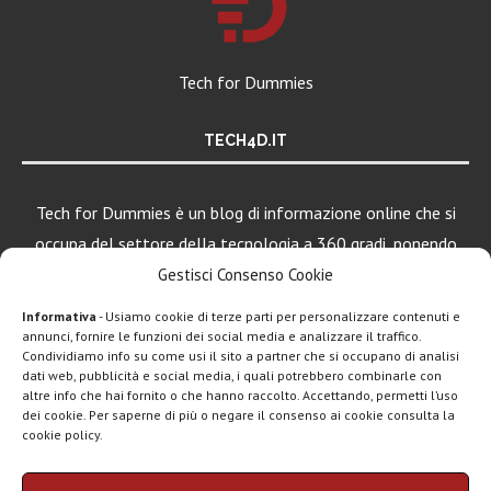
Tech for Dummies
TECH4D.IT
Tech for Dummies è un blog di informazione online che si
occupa del settore della tecnologia a 360 gradi, ponendo
una particolare attenzione al mondo Android, Apple e
Gestisci Consenso Cookie
Windows.
Informativa
- Usiamo cookie di terze parti per personalizzare contenuti e
annunci, fornire le funzioni dei social media e analizzare il traffico.
Condividiamo info su come usi il sito a partner che si occupano di analisi
dati web, pubblicità e social media, i quali potrebbero combinarle con
LEGGI ANCHE
altre info che hai fornito o che hanno raccolto. Accettando, permetti l’uso
dei cookie. Per saperne di più o negare il consenso ai cookie consulta la
Apple lancia il
cookie policy.
nuovo iPad Air...
Chi siamo
Contatti
Disclaimer
Privacy policy