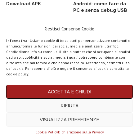
Download APK
Android: come fare da
PC e senza debug USB
Gestisci Consenso Cookie
GUIDE
Informativa
- Usiamo cookie di terze parti per personalizzare contenuti e
Miglior smartphone Android del
annunci, fornire le funzioni dei social media e analizzare il traffico.
2025 | Classifica e guida acquisti
Condividiamo info su come usi il sito a partner che si occupano di analisi
dati web, pubblicità e social media, i quali potrebbero combinarle con
LEGGI ANCHE
altre info che hai fornito o che hanno raccolto. Accettando, permetti l’uso
dei cookie. Per saperne di più o negare il consenso ai cookie consulta la
Top 5 migliori
cookie policy.
smartphone Vivo
del...
Top 5 migliori tablet per scrivere e
disegnare con penna
ACCETTA E CHIUDI
Top 5 migliori
tablet per
RIFIUTA
scrivere...
VISUALIZZA PREFERENZE
Top 5 migliori smartphone per
Top 5 migliori TV
rapporto qualità prezzo del 2025
Box Android...
Cookie Policy
Dichiarazione sulla Privacy