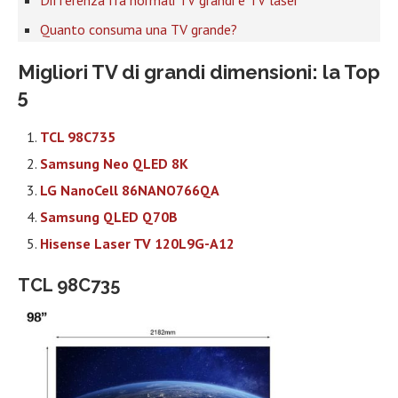
Differenza fra normali TV grandi e TV laser
Quanto consuma una TV grande?
Migliori TV di grandi dimensioni: la Top
5
TCL 98C735
Samsung Neo QLED 8K
LG NanoCell 86NANO766QA
Samsung QLED Q70B
Hisense Laser TV 120L9G-A12
TCL 98C735