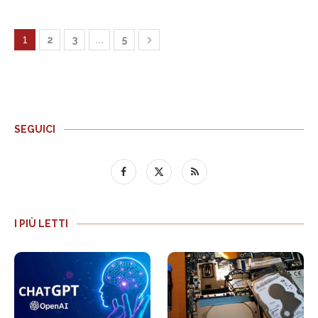
1
…
2
3
5
SEGUICI
I PIÙ LETTI