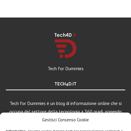
Tech for Dummies
TECH4D.IT
Tech for Dummies è un blog di informazione online che si
occupa del settore della tecnologia a 360 gradi, ponendo
una particolare attenzione al mondo Android, Apple e
Gestisci Consenso Cookie
Windows.
Informativa
- Usiamo cookie di terze parti per personalizzare contenuti e