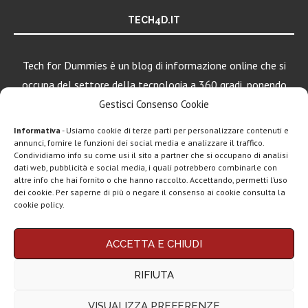
TECH4D.IT
Tech for Dummies è un blog di informazione online che si
occupa del settore della tecnologia a 360 gradi, ponendo
una particolare attenzione al mondo Android, Apple e
Gestisci Consenso Cookie
Windows.
Informativa
- Usiamo cookie di terze parti per personalizzare contenuti e
annunci, fornire le funzioni dei social media e analizzare il traffico.
Condividiamo info su come usi il sito a partner che si occupano di analisi
LEGGI ANCHE
dati web, pubblicità e social media, i quali potrebbero combinarle con
altre info che hai fornito o che hanno raccolto. Accettando, permetti l’uso
Come scaricare
dei cookie. Per saperne di più o negare il consenso ai cookie consulta la
DeepSeek
cookie policy.
dall’Italia |
Download...
Chi siamo
Contatti
Disclaimer
Privacy policy
ACCETTA E CHIUDI
Copyright © 2025 Tech4Dummies. Tutti i diritti riservati. Progettato e sviluppato da
5 modi per
Tech4D di Michele Ingelido
- P. IVA 04124050719
sincronizzare dati
RIFIUTA
Questo blog non rappresenta una testata giornalistica in quanto viene aggiornato
tra...
senza alcuna periodicità. Non può pertanto considerarsi un prodotto editoriale ai
sensi della legge n° 62 del 7.03.2001. Tech4Dummies partecipa al Programma
VISUALIZZA PREFERENZE
Affiliazione Amazon EU, un programma che eroga ai siti una commissione