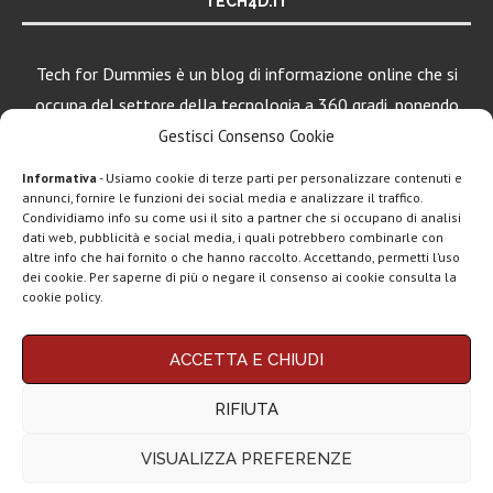
TECH4D.IT
Tech for Dummies è un blog di informazione online che si
occupa del settore della tecnologia a 360 gradi, ponendo
una particolare attenzione al mondo Android, Apple e
Gestisci Consenso Cookie
Windows.
Informativa
- Usiamo cookie di terze parti per personalizzare contenuti e
annunci, fornire le funzioni dei social media e analizzare il traffico.
Condividiamo info su come usi il sito a partner che si occupano di analisi
LEGGI ANCHE
dati web, pubblicità e social media, i quali potrebbero combinarle con
altre info che hai fornito o che hanno raccolto. Accettando, permetti l’uso
Come scaricare
dei cookie. Per saperne di più o negare il consenso ai cookie consulta la
DeepSeek
cookie policy.
dall’Italia |
Download...
Chi siamo
Contatti
Disclaimer
Privacy policy
ACCETTA E CHIUDI
Copyright © 2025 Tech4Dummies. Tutti i diritti riservati. Progettato e sviluppato da
5 modi per
Tech4D di Michele Ingelido
- P. IVA 04124050719
sincronizzare dati
RIFIUTA
Questo blog non rappresenta una testata giornalistica in quanto viene aggiornato
tra...
senza alcuna periodicità. Non può pertanto considerarsi un prodotto editoriale ai
sensi della legge n° 62 del 7.03.2001. Tech4Dummies partecipa al Programma
VISUALIZZA PREFERENZE
Affiliazione Amazon EU, un programma che eroga ai siti una commissione
Come fare la
pubblicitaria in cambio di pubblicità e link al sito Amazon.it. In veste di affiliato
modifica alla Wii...