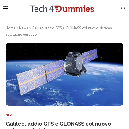
Home
»
News
»
Galileo: addio GPS e GLONASS col nuovo sistema
satellitare europeo
NEWS
Galileo: addio GPS e GLONASS col nuovo