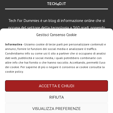
TECH4D.IT
Tech for Dummies è un blog di informazione online che si
occupa del settore della tecnologia a 360 gradi, ponendo
una particolare attenzione al mondo Android, Apple e
Gestisci Consenso Cookie
Windows.
Informativa
- Usiamo cookie di terze parti per personalizzare contenuti e
annunci, fornire le funzioni dei social media e analizzare il traffico.
Condividiamo info su come usi il sito a partner che si occupano di analisi
LEGGI ANCHE
dati web, pubblicità e social media, i quali potrebbero combinarle con
altre info che hai fornito o che hanno raccolto. Accettando, permetti l’uso
Google lancia
dei cookie. Per saperne di più o negare il consenso ai cookie consulta la
Search Live con
cookie policy.
AI...
Chi siamo
Contatti
Disclaimer
Privacy policy
Rassegna stampa
ACCETTA E CHIUDI
tech: la settimana
Copyright © 2025 Tech4Dummies. Tutti i diritti riservati. Progettato e sviluppato da
Tech4D di Michele Ingelido
- P. IVA 04124050719
16...
RIFIUTA
Questo blog non rappresenta una testata giornalistica in quanto viene aggiornato
senza alcuna periodicità. Non può pertanto considerarsi un prodotto editoriale ai
Telegram
sensi della legge n° 62 del 7.03.2001. Tech4Dummies partecipa al Programma
VISUALIZZA PREFERENZE
Affiliazione Amazon EU, un programma che eroga ai siti una commissione
Business e la