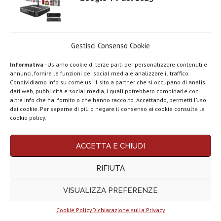
Gestisci Consenso Cookie
Migliori smartphone compatti (da
5 a 6,3 pollici) del 2025 | Top 10
Informativa
- Usiamo cookie di terze parti per personalizzare contenuti e
annunci, fornire le funzioni dei social media e analizzare il traffico.
Condividiamo info su come usi il sito a partner che si occupano di analisi
dati web, pubblicità e social media, i quali potrebbero combinarle con
LEGGI ANCHE
altre info che hai fornito o che hanno raccolto. Accettando, permetti l’uso
dei cookie. Per saperne di più o negare il consenso ai cookie consulta la
Top 5 migliori
cookie policy.
smartphone Vivo
del...
ACCETTA E CHIUDI
Top 5 migliori
tablet per
ChatGPT Atlas, come funziona il
RIFIUTA
scrivere...
browser AI e...
VISUALIZZA PREFERENZE
Top 5 migliori TV
Box Android...
Cookie Policy
Dichiarazione sulla Privacy