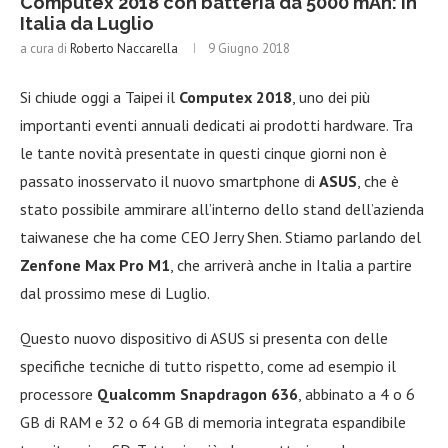
Computex 2018 con batteria da 5000 mAh: in
Italia da Luglio
a cura di
Roberto Naccarella
9 Giugno 2018
Si chiude oggi a Taipei il
Computex 2018
, uno dei più
importanti eventi annuali dedicati ai prodotti hardware. Tra
le tante novità presentate in questi cinque giorni non è
passato inosservato il nuovo smartphone di
ASUS
, che è
stato possibile ammirare all’interno dello stand dell’azienda
taiwanese che ha come CEO Jerry Shen. Stiamo parlando del
Zenfone Max Pro M1
, che arriverà anche in Italia a partire
dal prossimo mese di Luglio.
Questo nuovo dispositivo di ASUS si presenta con delle
specifiche tecniche di tutto rispetto, come ad esempio il
processore
Qualcomm Snapdragon 636
, abbinato a 4 o 6
GB di RAM e 32 o 64 GB di memoria integrata espandibile