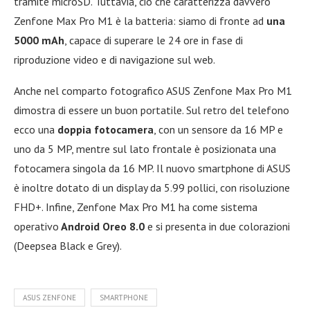
tramite microSD. Tuttavia, ciò che caratterizza davvero
Zenfone Max Pro M1 è la batteria: siamo di fronte ad
una
5000 mAh
, capace di superare le 24 ore in fase di
riproduzione video e di navigazione sul web.
Anche nel comparto fotografico ASUS Zenfone Max Pro M1
dimostra di essere un buon portatile. Sul retro del telefono
ecco una
doppia fotocamera
, con un sensore da 16 MP e
uno da 5 MP, mentre sul lato frontale è posizionata una
fotocamera singola da 16 MP. Il nuovo smartphone di ASUS
è inoltre dotato di un display da 5.99 pollici, con risoluzione
FHD+. Infine, Zenfone Max Pro M1 ha come sistema
operativo
Android Oreo 8.0
e si presenta in due colorazioni
(Deepsea Black e Grey).
ASUS ZENFONE
SMARTPHONE