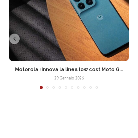
Motorola rinnova la linea low cost Moto G...
V
29 Gennaio 2026