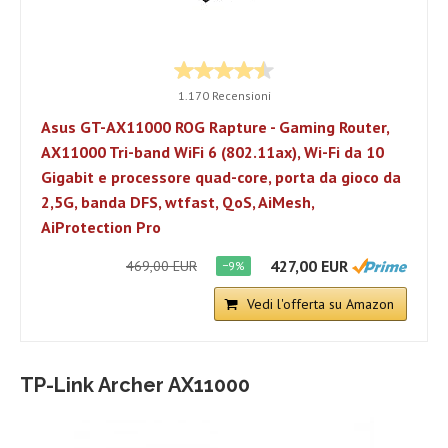
1.170 Recensioni
Asus GT-AX11000 ROG Rapture - Gaming Router,
AX11000 Tri-band WiFi 6 (802.11ax), Wi-Fi da 10
Gigabit e processore quad-core, porta da gioco da
2,5G, banda DFS, wtfast, QoS, AiMesh,
AiProtection Pro
427,00 EUR
469,00 EUR
−9%
Vedi l'offerta su Amazon
TP-Link Archer AX11000