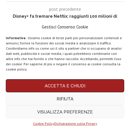
post precedente
Disney+ fa tremare Netflix: raggiunti 100 milioni di
abbonati in 16 mesi
Gestisci Consenso Cookie
post successivo
Informativa
- Usiamo cookie di terze parti per personalizzare contenuti e
Samsung spiega come funzionano i 4 anni di
annunci, fornire le funzioni dei social media e analizzare il traffico.
aggiornamenti per i Galaxy
Condividiamo info su come usi il sito a partner che si occupano di analisi
dati web, pubblicità e social media, i quali potrebbero combinarle con
LEGGI ANCHE
altre info che hai fornito o che hanno raccolto. Accettando, permetti l’uso
dei cookie. Per saperne di più o negare il consenso ai cookie consulta la
POTREBBE ANCHE INTERESSARTI
Top 5 migliori
cookie policy.
smartphone Vivo
del...
ACCETTA E CHIUDI
Top 5 migliori
tablet per
RIFIUTA
scrivere...
VISUALIZZA PREFERENZE
Top 5 migliori TV
Box Android...
Cookie Policy
Dichiarazione sulla Privacy