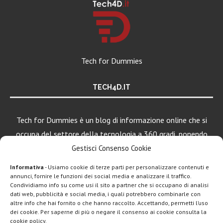
Tech for Dummies
TECH4D.IT
Tech for Dummies è un blog di informazione online che si
occupa del settore della tecnologia a 360 gradi, ponendo
una particolare attenzione al mondo Android, Apple e
Gestisci Consenso Cookie
Windows.
Informativa
- Usiamo cookie di terze parti per personalizzare contenuti e
annunci, fornire le funzioni dei social media e analizzare il traffico.
Condividiamo info su come usi il sito a partner che si occupano di analisi
dati web, pubblicità e social media, i quali potrebbero combinarle con
altre info che hai fornito o che hanno raccolto. Accettando, permetti l’uso
dei cookie. Per saperne di più o negare il consenso ai cookie consulta la
cookie policy.