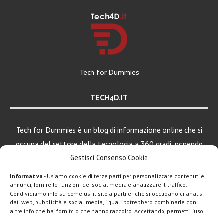
Tech for Dummies
TECH4D.IT
Tech for Dummies è un blog di informazione online che si
occupa del settore della tecnologia a 360 gradi, ponendo
una particolare attenzione al mondo Android, Apple e
Gestisci Consenso Cookie
Windows.
Informativa
- Usiamo cookie di terze parti per personalizzare contenuti e
annunci, fornire le funzioni dei social media e analizzare il traffico.
Condividiamo info su come usi il sito a partner che si occupano di analisi
LEGGI ANCHE
dati web, pubblicità e social media, i quali potrebbero combinarle con
altre info che hai fornito o che hanno raccolto. Accettando, permetti l’uso
Google lancia