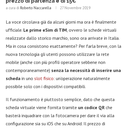
prezzo di partenza è di 15€
a cura di
Roberto Naccarella
27 Novembre 2019
La voce circolava già da alcuni giorni ma ora è finalmente
ufficiale.
Le prime eSim di TIM
, ovvero le schede virtuali
realizzate dallo storico marchio, sono ora arrivate in Italia.
Ma in cosa consistono esattamente? Per farla breve, con la
nuova tecnologia gli utenti possono utilizzare la rete
mobile (anche con più profili operatore sebbene non
contemporaneamente)
senza la necessità di inserire una
scheda
in uno
slot fisico
: un’operazione naturalmente
possibile solo con i dispositivi compatibili.
Il funzionamento è piuttosto semplice, dato che questa
scheda virtuale viene fornita tramite
un codice QR
che
basterà inquadrare con la fotocamera per dare il via alla
configurazione sia su iOS che su Android. Il prezzo di