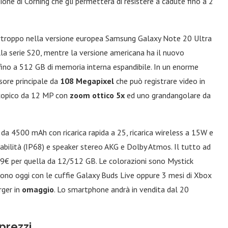
one di Corning che gli permetterà di resistere a cadute fino a 2
Purtroppo nella versione europea Samsung Galaxy Note 20 Ultra
la serie S20, mentre la versione americana ha il nuovo
fino a 512 GB di memoria interna espandibile. In un enorme
ore principale da
108 Megapixel
che può registrare video in
scopico da 12 MP con
zoom ottico 5x
ed uno grandangolare da
 da 4500 mAh con ricarica rapida a 25, ricarica wireless a 15W e
abilità (IP68) e speaker stereo AKG e Dolby Atmos. Il tutto ad
9€ per quella da 12/512 GB. Le colorazioni sono Mystick
rtono oggi con le cuffie Galaxy Buds Live oppure 3 mesi di Xbox
rger in
omaggio
. Lo smartphone andrà in vendita dal 20
prezzi