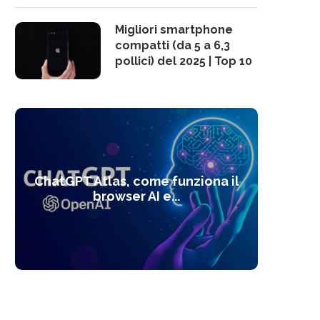
Migliori smartphone
compatti (da 5 a 6,3
pollici) del 2025 | Top 10
10 s
ChatGPT Atlas, come funziona il
Alcolo
Deep
Com
l’ot
browser AI e...
dal
com
f