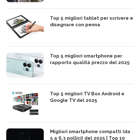
ChatGPT Atlas, come
Sostituire hard disk con
funziona il browser AI e
SSD: come cambiare
perché usarlo
disco e reinstallare
Windows
Come scaricare
Come disattivare la
DeepSeek dall’Italia |
correzione automatica
Download APK
T9 su tastiera Android
GUIDE
Miglior smartphone Android del
2025 | Classifica e guida acquisti