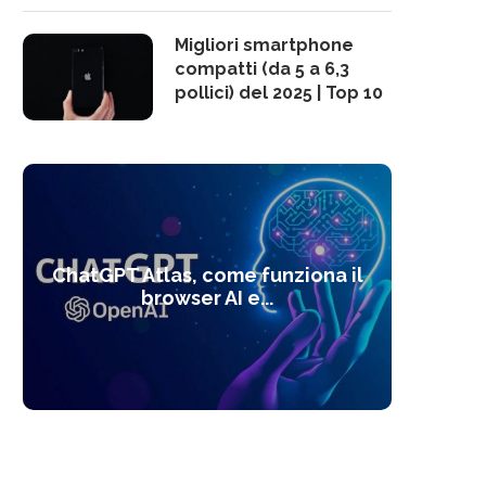
Migliori smartphone
compatti (da 5 a 6,3
pollici) del 2025 | Top 10
10 s
ChatGPT Atlas, come funziona il
Alcolo
Deep
Com
l’ot
browser AI e...
dal
com
f