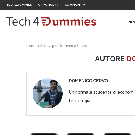
TECH4DUMMIES
OPPOHUB.IT
COMMUNITY
NE
Home
»
Archivi per Domenico Cervo
AUTORE
D
DOMENICO CERVO
Un normale studente di economia 
tecnologia.