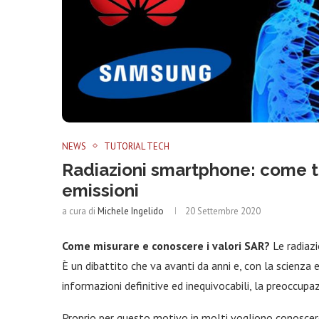
NEWS
TUTORIAL TECH
Radiazioni smartphone: come tro
emissioni
a cura di
Michele Ingelido
20 Settembre 2020
Come misurare e conoscere i valori SAR?
Le radiaz
È un dibattito che va avanti da anni e, con la scienza 
informazioni definitive ed inequivocabili, la preoccup
Proprio per questo motivo in molti vogliono conoscere