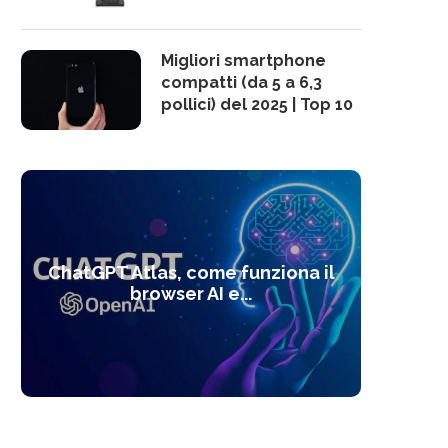
Migliori smartphone
compatti (da 5 a 6,3
pollici) del 2025 | Top 10
10 s
ChatGPT Atlas, come funziona il
Alcolo
Deep
Com
l’ot
browser AI e...
dal
com
f