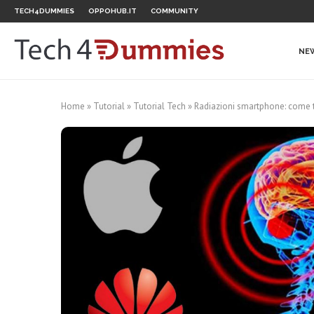
TECH4DUMMIES
OPPOHUB.IT
COMMUNITY
NE
Home
»
Tutorial
»
Tutorial Tech
»
Radiazioni smartphone: come tr