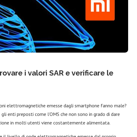
vare i valori SAR e verificare le
ioni elettromagnetiche emesse dagli smartphone fanno male?
e gli enti preposti come l’OMS che non sono in grado di dare
azione in molti utenti viene costantemente alimentata.
 il livello di onde elettromagnetiche emesse dal proprio