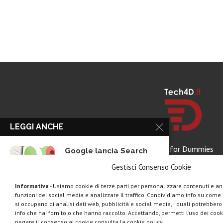
LEGGI ANCHE
Tech for Dummies
Google lancia Search
Live con AI...
Gestisci Consenso Cookie
Informativa
- Usiamo cookie di terze parti per personalizzare contenuti e ann
funzioni dei social media e analizzare il traffico. Condividiamo info su come u
Rassegna stampa tech:
si occupano di analisi dati web, pubblicità e social media, i quali potrebber
la settimana 16...
info che hai fornito o che hanno raccolto. Accettando, permetti l’uso dei cook
negare il consenso ai cookie consulta la cookie policy.