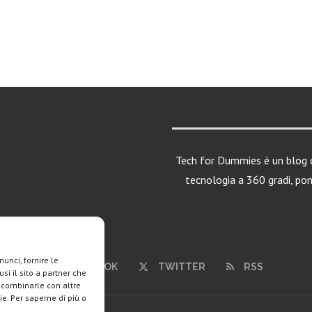
Tech for Dummies è un blog d
tecnologia a 360 gradi, po
unci, fornire le
FACEBOOK
TWITTER
RSS
si il sito a partner che
o combinarle con altre
ie. Per saperne di più o