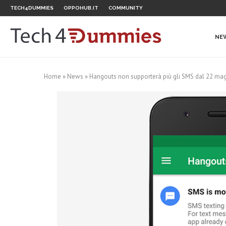
TECH4DUMMIES
OPPOHUB.IT
COMMUNITY
NE
Home
»
News
»
Hangouts non supporterà più gli SMS dal 22 ma