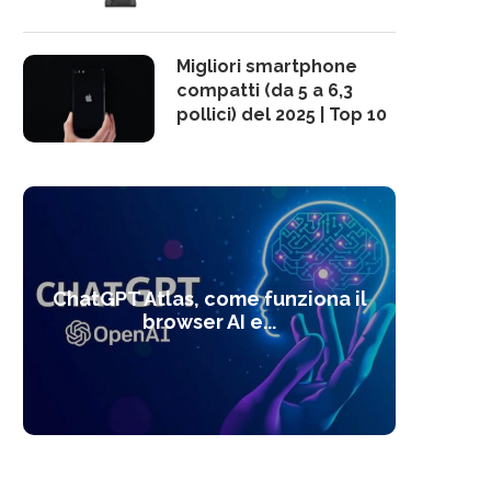
Migliori smartphone
compatti (da 5 a 6,3
pollici) del 2025 | Top 10
10 s
ChatGPT Atlas, come funziona il
Alcolo
Deep
Com
l’ot
browser AI e...
dal
com
f