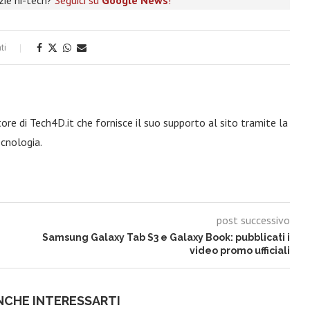
izie hi-tech?
Seguici su
Google News
!
ti
re di Tech4D.it che fornisce il suo supporto al sito tramite la
ecnologia.
post successivo
Samsung Galaxy Tab S3 e Galaxy Book: pubblicati i
video promo ufficiali
NCHE INTERESSARTI