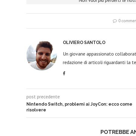
Non vuoi più perderti le not
0 commen
OLIVIERO SANTOLO
Un giovane appassionato collaborato
redazione di articoli riguardanti la t
post precedente
Nintendo Switch, problemi ai JoyCon: ecco come
risolvere
POTREBBE A