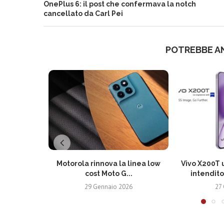
OnePlus 6: il post che confermava la notch
cancellato da Carl Pei
POTREBBE A
Motorola rinnova la linea low
Vivo X200T u
cost Moto G...
intendito
29 Gennaio 2026
27