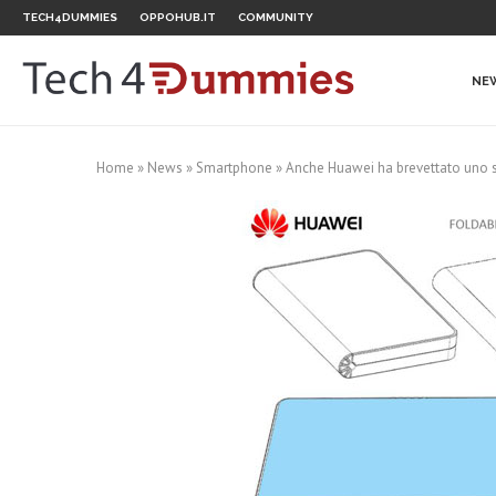
TECH4DUMMIES
OPPOHUB.IT
COMMUNITY
NE
Home
»
News
»
Smartphone
»
Anche Huawei ha brevettato uno