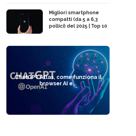
Migliori smartphone
compatti (da 5 a 6,3
pollici) del 2025 | Top 10
10 s
ChatGPT Atlas, come funziona il
Alcolo
Deep
Com
l’ot
browser AI e...
dal
com
f