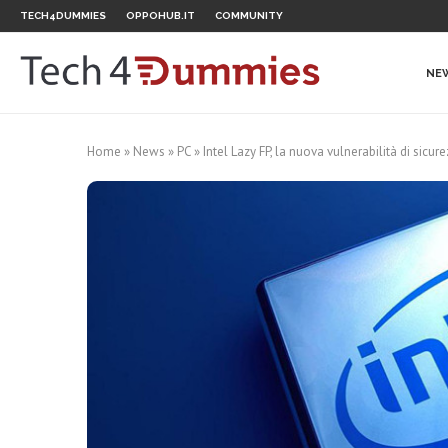
TECH4DUMMIES
OPPOHUB.IT
COMMUNITY
NE
Home
»
News
»
PC
»
Intel Lazy FP, la nuova vulnerabilità di sicu