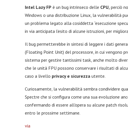
Intel Lazy FP
è un bug intrinseco delle
CPU,
perciò no
Windows o una distribuzione Linux, la vulnerabilità può
un problema legato alla cosiddetta “esecuzione specu
in via anticipata l’esito di alcune istruzioni, per migli
Il bug permetterebbe in sintesi di leggere i dati gener
(Floating Point Unit) del processore, in cui vengono pr
sistema per gestire tantissimi task, anche molto diver
che le unità FPU possono conservare i risultati di alc
caso a livello
privacy e sicurezza
utente.
Curiosamente, la vulnerabilità sembra condividere qua
Spectre che si configura come una sua evoluzione anco
confermando di essere all’opera su alcune patch risolu
entro le prossime settimane.
via