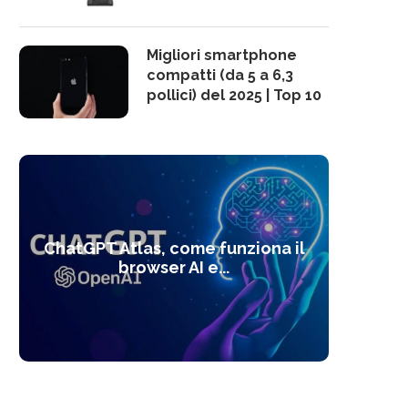
Migliori smartphone
compatti (da 5 a 6,3
pollici) del 2025 | Top 10
10 s
ChatGPT Atlas, come funziona il
Alcolo
Deep
Com
l’ot
browser AI e...
dal
com
f