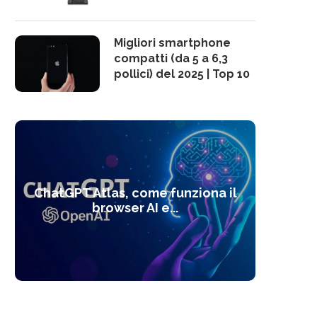
Migliori smartphone
compatti (da 5 a 6,3
pollici) del 2025 | Top 10
10 s
ChatGPT Atlas, come funziona il
Alcolo
Deep
Com
l’ot
browser AI e...
dal
com
f