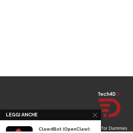
LEGGI ANCHE
Tech for Dummies
ClawdBot (OpenClaw):