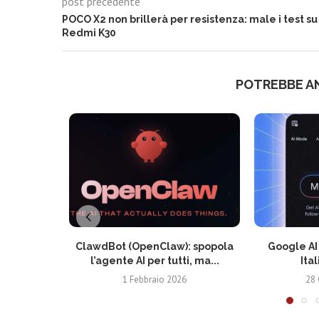
post precedente
POCO X2 non brillerà per resistenza: male i test su
Redmi K30
POTREBBE A
ClawdBot (OpenClaw): spopola
Google AI 
l’agente AI per tutti, ma...
Ital
1 Febbraio 2026
28