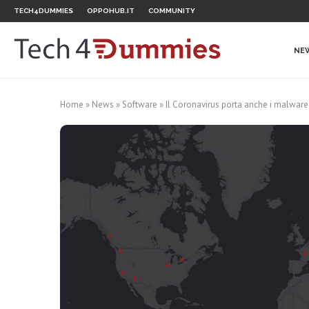
TECH4DUMMIES
OPPOHUB.IT
COMMUNITY
NE
Home
»
News
»
Software
»
Il Coronavirus porta anche i malware: